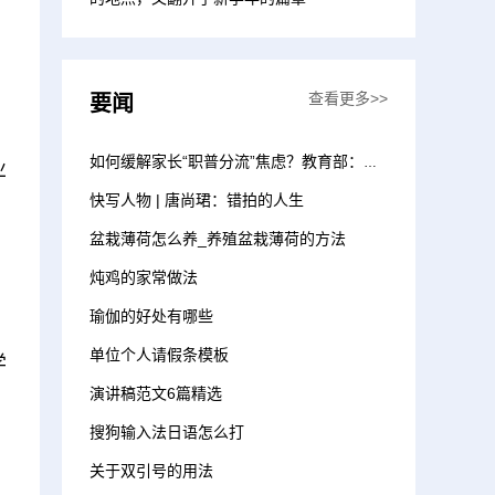
查看更多>>
要闻
如何缓解家长“职普分流”焦虑？教育部：新建优质普通高中 增加招生计划
业
快写人物 | 唐尚珺：错拍的人生
，
盆栽薄荷怎么养_养殖盆栽薄荷的方法
炖鸡的家常做法
瑜伽的好处有哪些
单位个人请假条模板
学
演讲稿范文6篇精选
搜狗输入法日语怎么打
关于双引号的用法