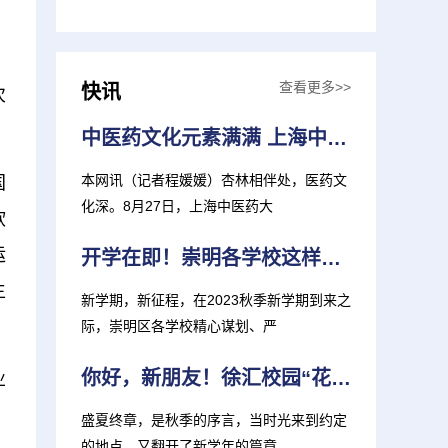
查看更多>>
快讯
次
中医药文化元素满满 上海中医大推出新生大礼包
本网讯（记者程媛媛）杏林相伴处，医药文
国
化深。8月27日，上海中医药大
软
运
开学在即！崇明各学校这样准备迎接新学期
生
新学期，新征程，在2023秋季新学期到来之
际，崇明区各学校精心谋划、严
你好，新朋友！徐汇校园“花式”迎新 打造“独家记忆”
业
盛夏终章，是秋季的序言，当时光来到约定
的地点，又翻开了新学年的篇章