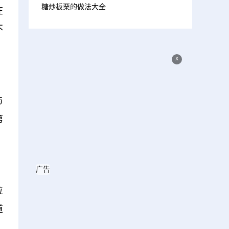
糖炒板栗的做法大全
在
不
x
与
第
广告
位
道