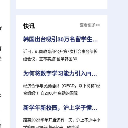
查看更多>>
快讯
按
。
韩国出台吸引30万名留学生计划
有
近日，韩国教育部召开第7次社会事务部长
轮
级会议，宣布实施“留学韩国30
为何将数字学习能力引入PISA2025
经济合作与发展组织（OECD，以下简称“经
合组织”）自2000年启动的国际
化
新学年新校园，沪上学子憧憬全新学习生涯
队
距离2023学年开启还有一天，沪上不少中小
线
高
学校园已提前热闹起来。陆续返