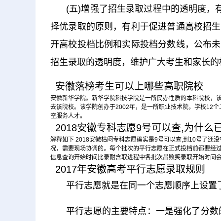
(五)增强了招生录取过程中的透明度，
择优录取的原则，有利于促进普通高校招生
开高校投档比例和实际投档分数线，公布未
招生录取的透明度，维护广大考生和家长的
安徽落榜考生可以上哪些高职院校
安徽新华学院。新华学院科技学院是一所民办性质的本科院校，该
去该院校。该学院创办于2002年，是一所职业技术院，学校12
空服务人才。
2018安徽专科志愿9号可以查,为什么已
解释如下 2018安徽枯闷专科志愿确实是9号可以查,到10号了
况，需要现场协调的。每个批次的平行志愿在正式投档前都要经过
信息查询开始时间比录耐含取进程中各批次昌败笑录取开始时间
2017年安徽高考平行志愿录取规则
平行志愿就是在同一个志愿顺序上设置了
平行志愿的主要特点：一是强化了分数