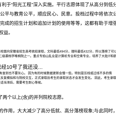
有利于“阳光工程”深入实施。平行志愿体现了从高分到低
公平与教育公平，顺应民心、民意。投档过程中将依次
完成的招生计划和追加计划的使用等等，这都有助于增
权益。
校面向安徽省招生高考统招录取，文科最低494分，理科最低432分，所以落榜了可
个二级袭档学唯桐院之一。重点专拍山乱业是计算机专业和空乘专业，培养了大批IT和
经10号了我还没...
还没有查到也不要灰心。 因为有的时候数据更新会慢一些。特别是压线或过线不多的情
反复模拟和与院校交互，正式录取后考生的录取状态才会发生变化。 因此，考生录
会适当滞后，需要考生耐心等候。
两个以上(含)的并列院校志愿。
的作用，大大减少了高分低就、高分落榜现象;与此同时