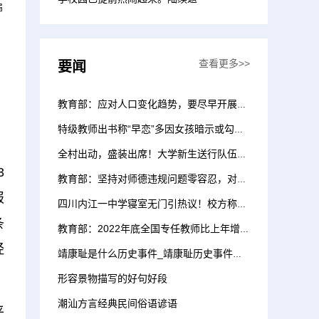
届
查看更多>>
要闻
教育部：应对人口变化趋势，要尽早开展分城乡的师资配置规划
特级教师出书称“早恋”多因女孩暗示或勾引 当地教育局：已停职
全村出动，盛装出席！大学新生送行队伍一眼望不到头哇！
3
教育部：坚持对师德违规问题零容忍，对个别害群之马决不姑息
报
四川内江一中学寝室无门引热议！校方称厂家停工导致换门延期
条
教育部：2022年底全国专任教师比上年增加35.98万人
经
靖康耻是什么历史事件_靖康耻历史事件介绍
形容景物描写的好句好段
潮汕方言经典民间俗语谚语
平