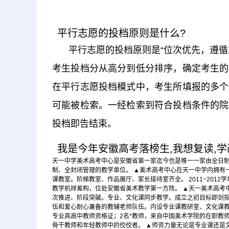
平行志愿的投档原则是什么?
平行志愿的投档原则是“位次优先，遵
考生投档分从高分到低分排序，确定考生的
在平行志愿投档模式中，考生所填报的多个
可能被检索。一经检索到符合投档条件的院
投档即告结束。
我是今年安徽高考落榜生,我想复读,学画
天一中学美术高考中心是安徽省第一家迄今也是唯一一家由全日
制、全封闭管理的教学单位。 ▲美术高考中心在天一中学内拥有
课教室。阶梯教室、作品展厅、家长接待室齐全。 2011~201
教学机祥差构，位处安徽省美术教学第一方阵。 ▲天一美术高考中
次推进、阶段突破。专业、文化课同步教学。成立之初目标即剑指
伍和爱心耐心兼备的教辅老师队伍。内设专业课教研室、文化课教
专业具高中教师资格证；2名*教师，来自中国美术学院的在职教
骨干教师和年轻教师中的佼佼者。 ▲师资力量无论是专业课还是