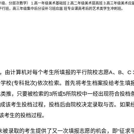
、分层次教学） 1.高一年级美术基础班 2.高二年级美术提高班 3.高三年级美术应
在平行班，高三年级集中后分设补习班应届 班专业课高考后的艺术类学生冲刺班。
，由计算机对每个考生所填报的平行院校志愿A、B、C 
5个学校(专科批次)依次检索。首先将考生档案投给考生填
此类推，只要被检索的3所或5所院校中一经出现符合投档
成该考生投档过程，投档后由院校决定录取与否。如果
该考生的投档过程。
批未被录取的考生提供了又一次填报志愿的机会，即“征求