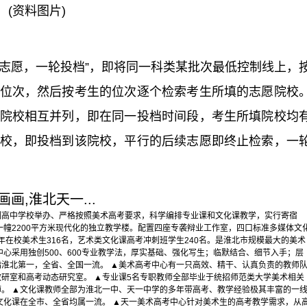
(资料图片)
循志愿，一轮投档”，即将同一科类某批次最低控制线上，
位次，然后按考生的位次逐个检索考生所填的志愿院校
院校相互并列，即在同一投档时间段，考生所填院校均
校，即投档到该院校，平行的后续志愿即终止检索，一
画,淮北天一...
制高中学校举办、严格按照美术高考要求，科学编排专业课和文化课教学，实行寄宿
一幢2200平方米现代化的独立教学楼。配置四座专袭辩业工作室，四口标准多媒体文
2学年在校美术生316名，艺术类文化课高考冲刺班学生240名。是淮北市规模最大的美术
心采用独创500、600专业教学法，厚实基础、强化写生；临默结合、细节入手；层
淮北第一，全省、全国一流。 ▲美术高考中心有一只高效、精干、认真负责的教师
研室和高考动态研究室。 ▲专业课5名专职教师全部毕业于统招师范类大学美术相关
师。 ▲文化课教师全部为淮北一中、天一中学的多年带高考、教学经验极其丰富的一
文化课在全市、全省均属一流。 ▲天一美术高考中心针对美术生的高考教学需求，从