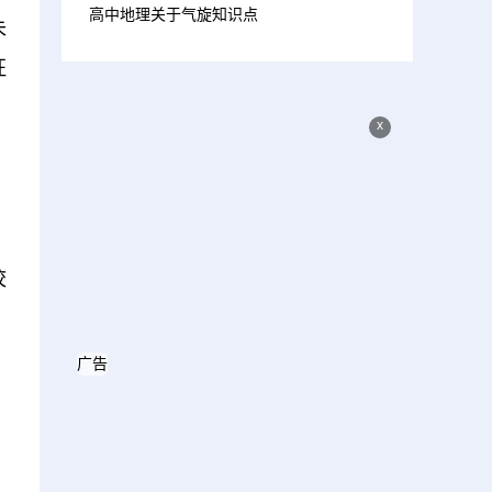
高中地理关于气旋知识点
未
征
x
校
广告