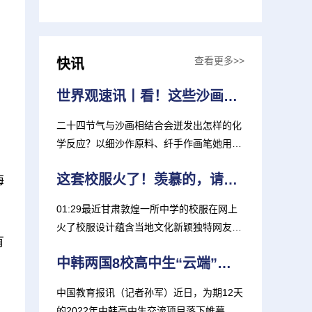
查看更多>>
快讯
世界观速讯丨看！这些沙画里藏着中国式浪漫
二十四节气与沙画相结合会迸发出怎样的化
学反应？以细沙作原料、纤手作画笔她用沙
画书写着中国式浪漫近...
这套校服火了！羡慕的，请举手！
海
01:29最近甘肃敦煌一所中学的校服在网上
火了校服设计蕴含当地文化新颖独特网友纷
有
纷表示：“太好看了！”...
中韩两国8校高中生“云端”共上一堂课
中国教育报讯（记者孙军）近日，为期12天
的2022年中韩高中生交流项目落下帷幕。青