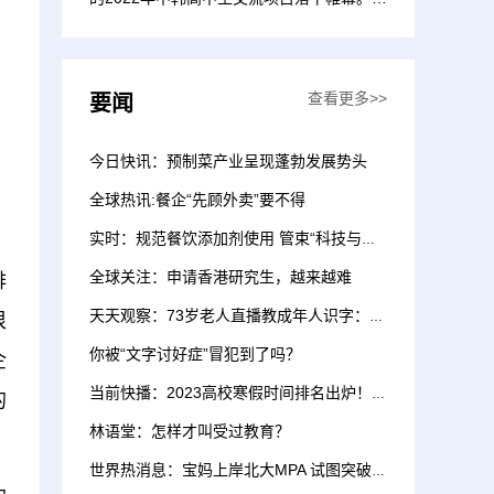
岛外事服务职业学校、...
查看更多>>
要闻
今日快讯：预制菜产业呈现蓬勃发展势头
全球热讯:餐企“先顾外卖”要不得
实时：规范餐饮添加剂使用 管束“科技与狠活”
全球关注：申请香港研究生，越来越难
排
天天观察：73岁老人直播教成年人识字：他们不该被忽视
很
你被“文字讨好症”冒犯到了吗？
企
当前快播：2023高校寒假时间排名出炉！有人喜提57天寒假
的
林语堂：怎样才叫受过教育？
世界热消息：宝妈上岸北大MPA 试图突破一堵无形的墙