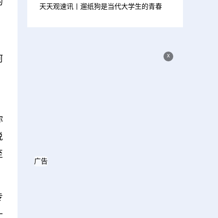
的
天天观速讯丨遛纸狗是当代大学生的青春
x
河
！
你
说
至
广告
专
十