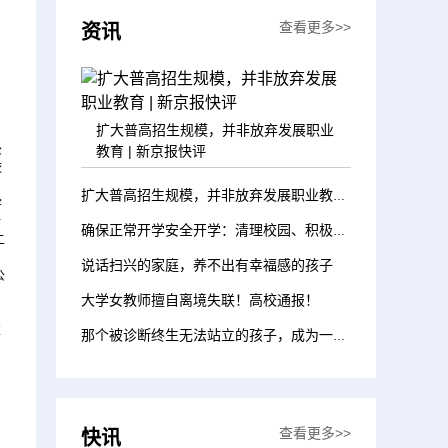
查看更多>>
资讯
扩大普高招生规模，并非放弃发展职业
公
教育 | 新京报快评
校
扩大普高招生规模，并非放弃发展职业教育 | 新京报快评
学
对
确保正常开学安全开学：清理校园、积极备课、借址办学，受灾地区全力做好准备
二
说话扫兴的家庭，养不出有幸福感的孩子
公
大学女教师擅自离境失联！高校通报！
发
那个被诊断终生无法站立的孩子，成为一名小学生了！
查看更多>>
快讯