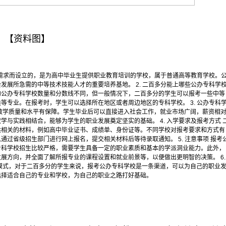
【资料图】
人才需求而设立的，是为高中毕业生提供职业教育培训的学校，属于普通高等教育学校。
发展所急需的中等技术技能人才的重要培养基地。 2. 二百多分能上哪些公办专科学
的公办专科学校数量和分数线不同，但一般情况下，二百多分的学生可以报考一些中等
等专业。在报考时，学生可以选择所在地区或者周边地区的专科学校。 3. 公办专科
教学质量和水平有保障。学生毕业后可以直接进入社会工作，就业市场广阔，薪资相
与实践相结合，能够为学生的职业发展奠定坚实的基础。 4. 入学要求及报考方式 
供相关的材料，例如高中毕业证书、成绩单、身份证等。不同学校对报考要求和方式有
过省级招生部门进行网上报名，提交相关材料后等待录取通知。 5. 注意事项 报考
专科学校招生比较严格，需要学生具备一定的职业素质和基本的学派洞业能力。此外，
展方向，并全面了解所报专业的课程设置和就业前景等，以便做出更明智的决策。 6.
模式，对于二百多分的学生来说，报考公办专科学校是一条渠道，可以为自己的职业
选择适合自己的专业和学校，为自己的职业之路打好基础。