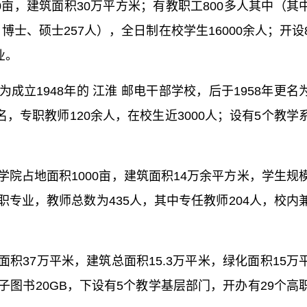
00亩，建筑面积30万平方米；有教职工800多人其中（其
，博士、硕士257人），全日制在校学生16000余人；开设
业。
成立1948年的 江淮 邮电干部学校，后于1958年更名
，专职教师120余人，在校生近3000人；设有5个教学
学院占地面积1000亩，建筑面积14万余平方米，学生规
高职专业，教师总数为435人，其中专任教师204人，校内
面积37万平米，建筑总面积15.3万平米，绿化面积15万
子图书20GB，下设有5个教学基层部门，开办有29个高