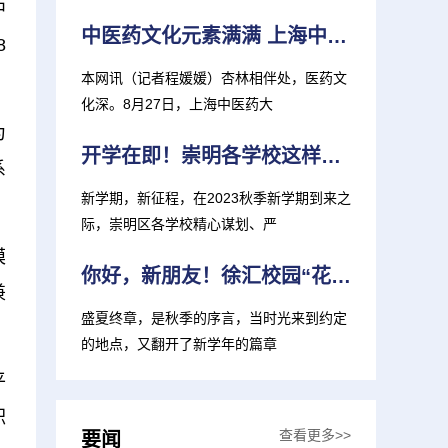
中
中医药文化元素满满 上海中医大推出新生大礼包
8
本网讯（记者程媛媛）杏林相伴处，医药文
化深。8月27日，上海中医药大
为
开学在即！崇明各学校这样准备迎接新学期
系
新学期，新征程，在2023秋季新学期到来之
际，崇明区各学校精心谋划、严
模
你好，新朋友！徐汇校园“花式”迎新 打造“独家记忆”
兼
盛夏终章，是秋季的序言，当时光来到约定
的地点，又翻开了新学年的篇章
平
职
查看更多>>
要闻