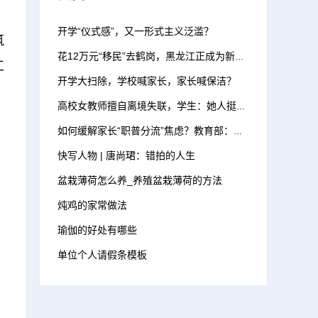
开学“仪式感”，又一形式主义泛滥？
筑
花12万元“移民”去鹤岗，黑龙江正成为新的高考洼地
工
开学大扫除，学校喊家长，家长喊保洁？
高校女教师擅自离境失联，学生：她人挺好，曾说想去俄罗斯
如何缓解家长“职普分流”焦虑？教育部：新建优质普通高中 增加招生计划
快写人物 | 唐尚珺：错拍的人生
盆栽薄荷怎么养_养殖盆栽薄荷的方法
炖鸡的家常做法
瑜伽的好处有哪些
单位个人请假条模板